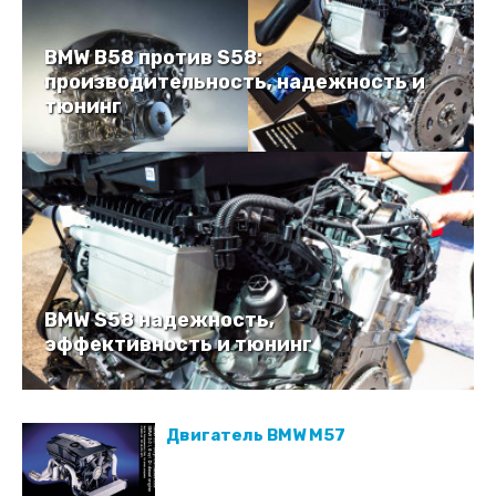
BMW B58 против S58:
производительность, надежность и
тюнинг
BMW S58 надежность,
эффективность и тюнинг
Двигатель BMW M57