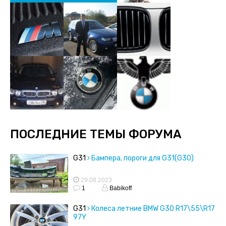
ПОСЛЕДНИЕ ТЕМЫ ФОРУМА
G31
Бампера, пороги для G31(G30)
29.08.2023
1
Babikoff
G31
Колеса летние BMW G30 R17\55\R17
97Y