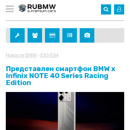
Новости BMW
›
E63-E64
Представлен смартфон BMW x
Infinix NOTE 40 Series Racing
Edition