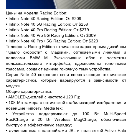
Цены на модели Racing Edition:
•
Infinix Note 40 Racing Edition: От $209
•
Infinix Note 40 5G Racing Edition: От $259
•
Infinix Note 40 Pro Racing Edition: От $279
•
Infinix Note 40 Pro 5G Racing Edition: От $309
•
Infinix Note 40 Pro+ 5G Racing Edition: От $329
Телефоны Racing Edition отличаются характерным дизайном
"Крыло скорости" с гладкими, обтекаемыми линиями и
полосами BMW M. Эксклюзивные обои и элементы
пользовательского интерфейса, вдохновлены гоночными
трассами, создают единую гоночную тему устройства.
Серия Note 40 сохраняет свои впечатляющие технические
характеристики, которые варьируются в зависимости от
модели.
Общие характеристики:
•
AMOLED-дисплей с частотой 120 Гц;
•
108-Мп камера с оптической стабилизацией изображения и
новейшие чипсеты MediaTek;
•
Устройства поддерживают до 100 Вт Multi-Speed
FastCharge и 20 Вт Wireless MagCharge, обеспечивая
быструю и эффективную зарядку;
•
аудиосистема с настройками JBL и подсветкой Active Halo