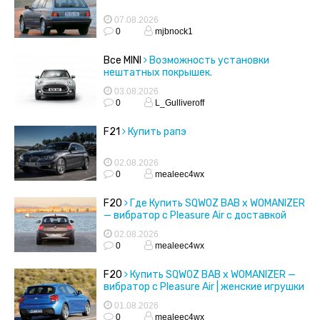
07.08.2026
0
mjbnock1
Все MINI
Возможность установки
нештатных покрышек.
03.08.2026
0
L_Gulliveroff
F21
Купить рапэ
02.08.2026
0
mealeec4wx
F20
Где Купить SQWOZ BAB x WOMANIZER
— вибратор с Pleasure Air с доставкой
02.08.2026
0
mealeec4wx
F20
Купить SQWOZ BAB x WOMANIZER —
вибратор с Pleasure Air | женские игрушки
01.08.2026
0
mealeec4wx