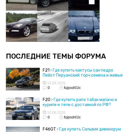
ПОСЛЕДНИЕ ТЕМЫ ФОРУМА
F21
Где купить кактусы сан педро
Пейот Перуанский торч семена и живые
кактусы
10.08.2026
0
fujpod41lc
F20
Где купить рапэ табак мапачо и
курипе и тепи с доставкой по РФ?
10.08.2026
0
fujpod41lc
F46GT
Где купить Сальвия дивинорум