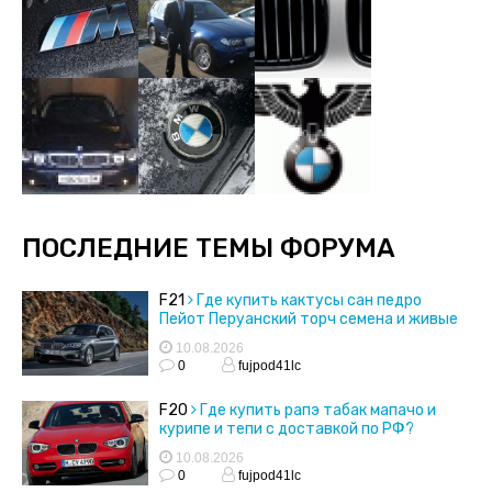
ПОСЛЕДНИЕ ТЕМЫ ФОРУМА
F21
Где купить кактусы сан педро
Пейот Перуанский торч семена и живые
кактусы
10.08.2026
0
fujpod41lc
F20
Где купить рапэ табак мапачо и
курипе и тепи с доставкой по РФ?
10.08.2026
0
fujpod41lc