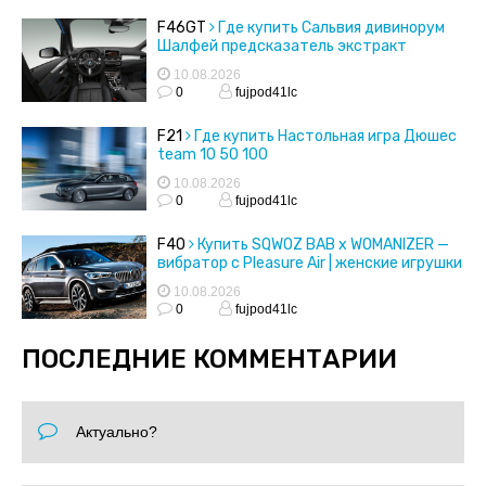
F46GT
Где купить Сальвия дивинорум
Шалфей предсказатель экстракт
черенки семена
10.08.2026
0
fujpod41lc
F21
Где купить Настольная игра Дюшес
team 10 50 100
10.08.2026
0
fujpod41lc
F40
Купить SQWOZ BAB x WOMANIZER —
вибратор с Pleasure Air | женские игрушки
10.08.2026
0
fujpod41lc
ПОСЛЕДНИЕ КОММЕНТАРИИ
Актуально?