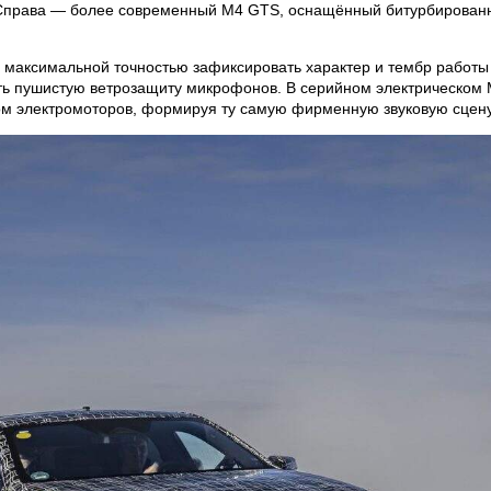
а. Справа — более современный M4 GTS, оснащённый битурбиров
аксимальной точностью зафиксировать характер и тембр работы д
ть пушистую ветрозащиту микрофонов. В серийном электрическом M
м электромоторов, формируя ту самую фирменную звуковую сцену,