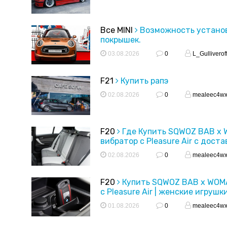
Все MINI
Возможность устано
покрышек.
03.08.2026
0
L_Gulliverof
F21
Купить рапэ
02.08.2026
0
mealeec4w
F20
Где Купить SQWOZ BAB x
вибратор с Pleasure Air с доста
02.08.2026
0
mealeec4w
F20
Купить SQWOZ BAB x WOM
с Pleasure Air | женские игрушк
01.08.2026
0
mealeec4w