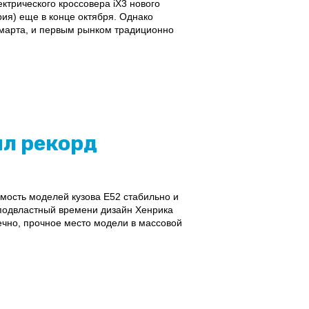
трического кроссовера iX3 нового
ия) еще в конце октября. Однако
 марта, и первым рынком традиционно
ил рекорд
мость моделей кузова E52 стабильно и
неподвластный времени дизайн Хенрика
ечно, прочное место модели в массовой