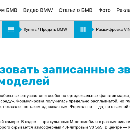
ум БМВ
Видео BMW
Статьи о БМВ
Фото
Рекл
Купить / Продать BMW
Расшифровка VI
зовать записанные зв
-моделей
обильных энтузиастов и особенно ортодоксальных фанатов марки, 
среду». Формулировка получилась предельно расплывчатой, но гла
ет оказался не таким однозначным. Формально — да, но с важной о
вой камере. В кадре — три культовых M-автомобиля с разным чис
оторого скрывается атмосферный 4,4-литровый V8 S65. В центре —