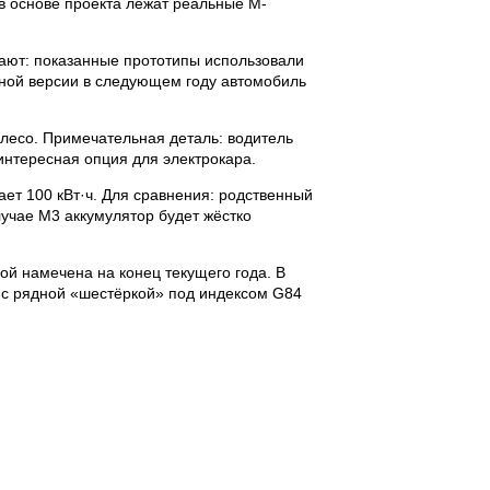
 в основе проекта лежат реальные M-
ают: показанные прототипы использовали
йной версии в следующем году автомобиль
лесо. Примечательная деталь: водитель
интересная опция для электрокара.
ет 100 кВт·ч. Для сравнения: родственный
лучае M3 аккумулятор будет жёстко
ой намечена на конец текущего года. В
3 с рядной «шестёркой» под индексом G84