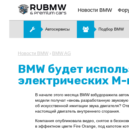
Новости BMW
Фор
Автосервисы
Подбор BMW
Новости BMW
›
BMW AG
BMW будет исполь
электрических M
В начале этого месяца BMW взбудоражила автом
модели получат «вновь разработанную звуковую 
об искусственной имитации звука двигателя? Отв
настоящий двигатель внутреннего сгорания.
Компания опубликовала видео, снятое в безэхо
в эффектном цвете Fire Orange, под капотом к