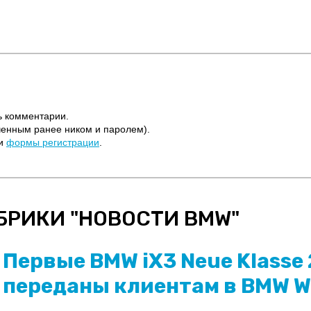
ь комментарии.
ченным ранее ником и паролем).
щи
формы регистрации
.
БРИКИ "
НОВОСТИ BMW
"
Первые BMW iX3 Neue Klasse
переданы клиентам в BMW W