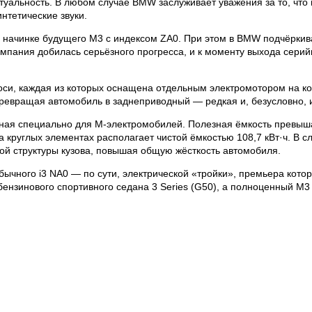
туальность. В любом случае BMW заслуживает уважения за то, что
нтетические звуки.
 начинке будущего M3 с индексом ZA0. При этом в BMW подчёркив
омпания добилась серьёзного прогресса, и к моменту выхода сери
и, каждая из которых оснащена отдельным электромотором на ко
превращая автомобиль в заднеприводный — редкая и, безусловно, 
нная специально для M-электромобилей. Полезная ёмкость превыша
а круглых элементах располагает чистой ёмкостью 108,7 кВт·ч. В с
вой структуры кузова, повышая общую жёсткость автомобиля.
ычного i3 NA0 — по сути, электрической «тройки», премьера котор
ензинового спортивного седана 3 Series (G50), а полноценный M