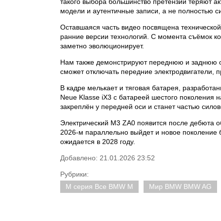
такого выбора большинство претензий теряют ак
модели и аутентичные записи, а не полностью си
Оставшаяся часть видео посвящена технической
ранние версии технологий. С момента съёмок к
заметно эволюционирует.
Нам также демонстрируют переднюю и заднюю ос
сможет отключать передние электродвигатели, 
В кадре мелькает и тяговая батарея, разработа
Neue Klasse iX3 с батареей шестого поколения н
закреплён у передней оси и станет частью сило
Электрический M3 ZA0 появится после дебюта об
2026-м параллельно выйдет и новое поколение б
ожидается в 2028 году.
Добавлено: 21.01.2026 23:52
Рубрики:
M серия Все BMW M
Мир BMW BMW AG