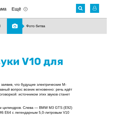
ама
Ещё
N
Фото битва
уки V10 для
заявив, что будущие электрические M-
вный вопрос возник мгновенно: речь идёт
говоркой: источником этих звуков станет
лом цилиндров. Слева — BMW M3 GTS (E92)
 M6 E64 с легендарным 5,0-литровым V10