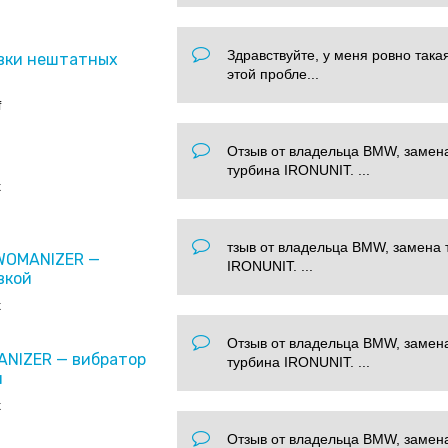
Здравствуйте, у меня ровно така
вки нештатных
этой пробле...
f
Отзыв от владельца BMW, замен
турбина IRONUNIT. ...
x
тзыв от владельца BMW, замена 
 WOMANIZER —
IRONUNIT. ...
вкой
x
Отзыв от владельца BMW, замен
ANIZER — вибратор
турбина IRONUNIT. ...
и
x
Отзыв от владельца BMW, замен