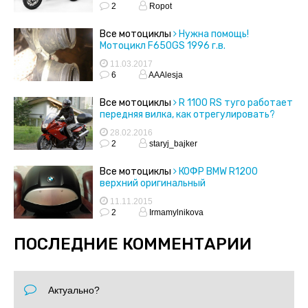
2
Ropot
Все мотоциклы
Нужна помощь!
Мотоцикл F650GS 1996 г.в.
11.03.2017
6
AAAlesja
Все мотоциклы
R 1100 RS туго работает
передняя вилка, как отрегулировать?
28.02.2016
2
staryj_bajker
Все мотоциклы
КОФР BMW R1200
верхний оригинальный
11.11.2015
2
Irmamylnikova
ПОСЛЕДНИЕ КОММЕНТАРИИ
Актуально?