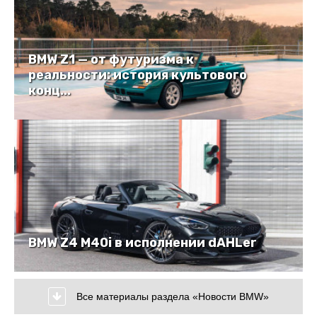
BMW Z1 — от футуризма к
реальности: история культового
конц...
BMW Z4 M40i в исполнении dAHLer
Все материалы раздела «Новости BMW»