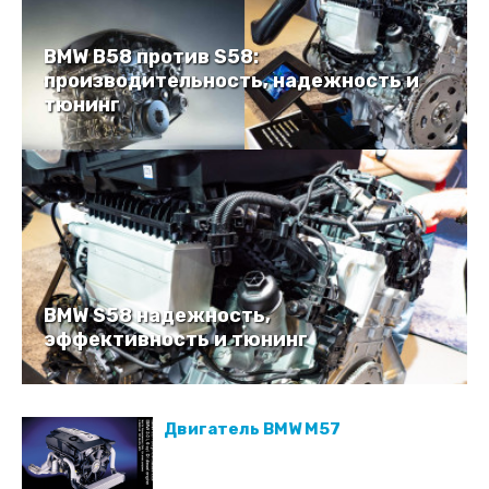
BMW B58 против S58:
производительность, надежность и
тюнинг
BMW S58 надежность,
эффективность и тюнинг
Двигатель BMW M57