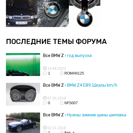
ПОСЛЕДНИЕ ТЕМЫ ФОРУМА
Все BMW Z
год выпуска
14.06.2023
1
ROMAN125
Все BMW Z
BMW Z4 E89, Шкалы km/h
07.05.2019
0
NFS007
Все BMW Z
Нужны зимние шины шиповка
02.11.2018
1
Ann_x