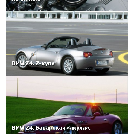
BMW Z4. Z-купе
BMW Z4. Баварская «акула».