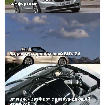
комфортный
Видео тест драйв новой BMW Z4
BMW Z4. «ЗетФир» с возбуждающей
начинкой.