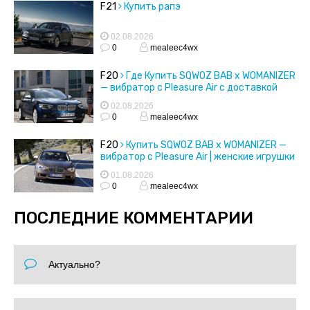
F21
Купить рапэ
02.08.2026
0
mealeec4wx
F20
Где Купить SQWOZ BAB x WOMANIZER
— вибратор с Pleasure Air с доставкой
02.08.2026
0
mealeec4wx
F20
Купить SQWOZ BAB x WOMANIZER —
вибратор с Pleasure Air | женские игрушки
01.08.2026
0
mealeec4wx
ПОСЛЕДНИЕ КОММЕНТАРИИ
Актуально?