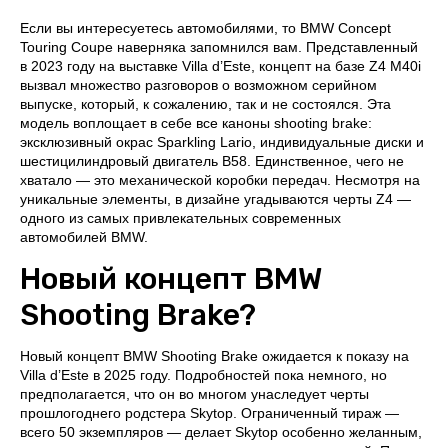
Если вы интересуетесь автомобилями, то BMW Concept
Touring Coupe наверняка запомнился вам. Представленный
в 2023 году на выставке Villa d’Este, концепт на базе Z4 M40i
вызвал множество разговоров о возможном серийном
выпуске, который, к сожалению, так и не состоялся. Эта
модель воплощает в себе все каноны shooting brake:
эксклюзивный окрас Sparkling Lario, индивидуальные диски и
шестицилиндровый двигатель B58. Единственное, чего не
хватало — это механической коробки передач. Несмотря на
уникальные элементы, в дизайне угадываются черты Z4 —
одного из самых привлекательных современных
автомобилей BMW.
Новый концепт BMW
Shooting Brake?
Новый концепт BMW Shooting Brake ожидается к показу на
Villa d’Este в 2025 году. Подробностей пока немного, но
предполагается, что он во многом унаследует черты
прошлогоднего родстера Skytop. Ограниченный тираж —
всего 50 экземпляров — делает Skytop особенно желанным,