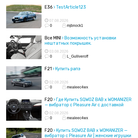
E36
TestArticle123
07.08.2026
0
mjbnock1
Все MINI
Возможность установки
нештатных покрышек.
03.08.2026
0
L_Gulliveroff
F21
Купить рапэ
02.08.2026
0
mealeec4wx
F20
Где Купить SQWOZ BAB x WOMANIZER
— вибратор с Pleasure Air с доставкой
02.08.2026
0
mealeec4wx
F20
Купить SQWOZ BAB x WOMANIZER —
вибратор с Pleasure Air | женские игрушки