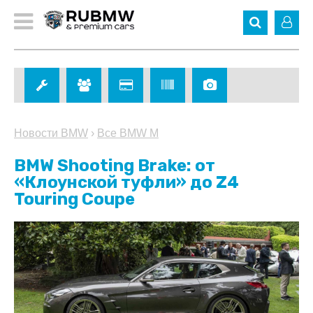
Новости BMW
›
Все BMW M
BMW Shooting Brake: от
«Клоунской туфли» до Z4
Touring Coupe