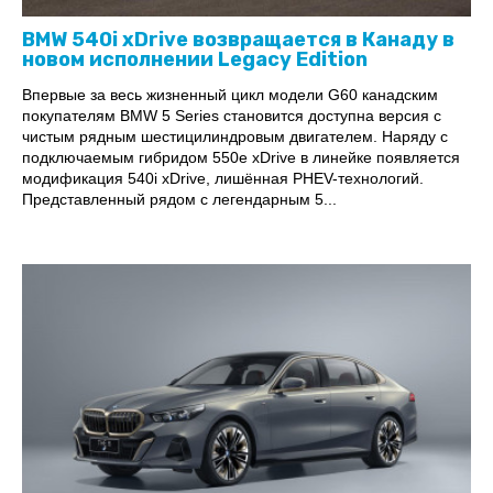
BMW 540i xDrive возвращается в Канаду в
новом исполнении Legacy Edition
Впервые за весь жизненный цикл модели G60 канадским
покупателям BMW 5 Series становится доступна версия с
чистым рядным шестицилиндровым двигателем. Наряду с
подключаемым гибридом 550e xDrive в линейке появляется
модификация 540i xDrive, лишённая PHEV-технологий.
Представленный рядом с легендарным 5...