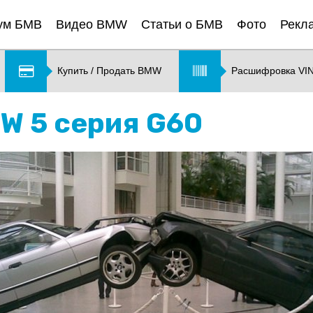
ум БМВ
Видео BMW
Статьи о БМВ
Фото
Рекл
Купить / Продать BMW
Расшифровка VI
MW 5 серия G60