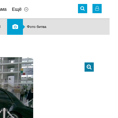
ама
Ещё
N
Фото битва