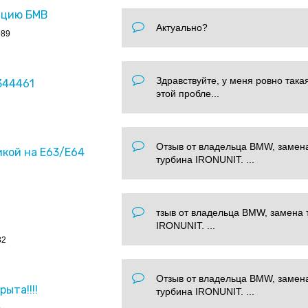
ацию БМВ
Актуально?
989
Здравствуйте, у меня ровно така
344461
этой пробле...
Отзыв от владельца BMW, замен
икой на Е63/Е64
турбина IRONUNIT. ...
тзыв от владельца BMW, замена 
IRONUNIT. ...
32
Отзыв от владельца BMW, замен
ыта!!!!
турбина IRONUNIT. ...