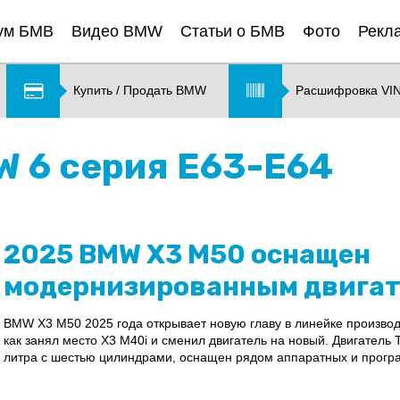
ум БМВ
Видео BMW
Статьи о БМВ
Фото
Рекл
Купить / Продать BMW
Расшифровка VI
 6 серия E63-E64
2025 BMW X3 M50 оснащен
модернизированным двига
BMW X3 M50 2025 года открывает новую главу в линейке произво
как занял место X3 M40i и сменил двигатель на новый. Двигатель
литра с шестью цилиндрами, оснащен рядом аппаратных и програ