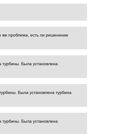
я же проблема, есть ли ришениние
а турбины. Была установлена
турбины. Была установлена турбина
а турбины. Была установлена