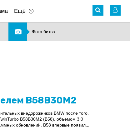
ама
Ещё
N
Фото битва
телем B58B30M2
дительных внедорожников BMW после того,
 TwinTurbo B58B30M2 (В58), объемом 3,0
ммных обновлений. B58 впервые появил...