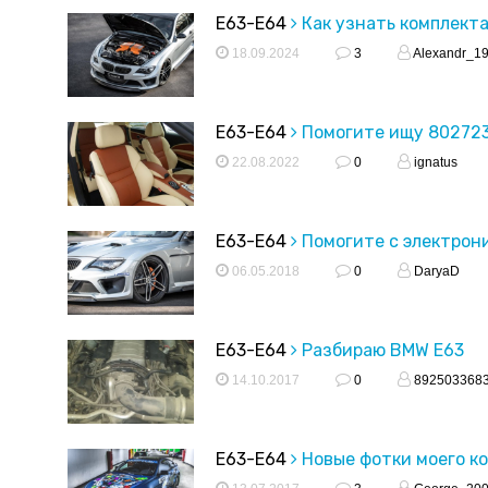
E63-E64
Как узнать комплект
18.09.2024
3
Alexandr_1
E63-E64
Помогите ищу 80272
22.08.2022
0
ignatus
E63-E64
Помогите с электрон
06.05.2018
0
DaryaD
E63-E64
Разбираю BMW E63
14.10.2017
0
892503368
E63-E64
Новые фотки моего кор