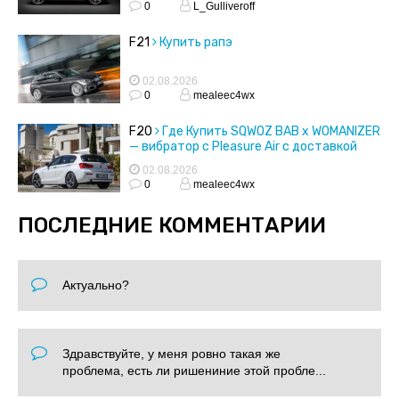
0
L_Gulliveroff
F21
Купить рапэ
02.08.2026
0
mealeec4wx
F20
Где Купить SQWOZ BAB x WOMANIZER
— вибратор с Pleasure Air с доставкой
02.08.2026
0
mealeec4wx
ПОСЛЕДНИЕ КОММЕНТАРИИ
Актуально?
Здравствуйте, у меня ровно такая же
проблема, есть ли ришениние этой пробле...