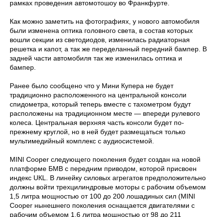
рамках проведения автомотошоу во Франкфурте.
Как можно заметить на фотографиях, у нового автомобиля
были изменена оптика головного света, в состав которых
вошли секции из светодиодов, изменилась радиаторная
решетка и капот, а так же переделанный передний бампер. В
задней части автомобиля так же изменилась оптика и
бампер.
Ранее было сообщено что у Мини Купера не будет
традиционно расположенного на центральной консоли
спидометра, который теперь вместе с тахометром будут
расположены на традиционном месте — впереди рулевого
колеса. Центральная верхняя часть консоли будет по-
прежнему круглой, но в ней будет размещаться только
мультимедийный комплекс с аудиосистемой.
МINI Соореr следующего поколения будет создан на новой
платформе БМВ с передним приводом, которой присвоен
индекс UКL. В линейку силовых агрегатов предположительно
должны войти трехцилиндровые моторы с рабочим объемом
1,5 литра мощностью от 100 до 200 лошадиных сил (МINI
Соореr нынешнего поколения оснащается двигателями с
рабочим объемом 1,6 литра мощностью от 98 до 211