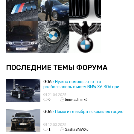
ПОСЛЕДНИЕ ТЕМЫ ФОРУМА
G06
Нужна помощь, что-то
разболталось в моём BMW X6 30d при
торможении двигателем
21.04.2025
0
bmwladimirx6
G06
Помогите выбрать комплектацию
12.03.2025
1
SashaBMWX6