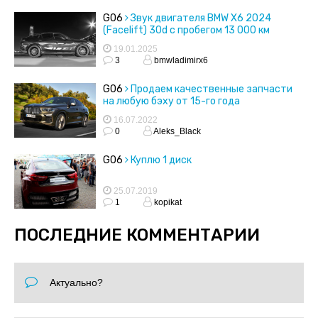
G06
Звук двигателя BMW X6 2024
(Facelift) 30d с пробегом 13 000 км
19.01.2025
3
bmwladimirx6
G06
Продаем качественные запчасти
на любую бэху от 15-го года
16.07.2022
0
Aleks_Black
G06
Куплю 1 диск
25.07.2019
1
kopikat
ПОСЛЕДНИЕ КОММЕНТАРИИ
Актуально?