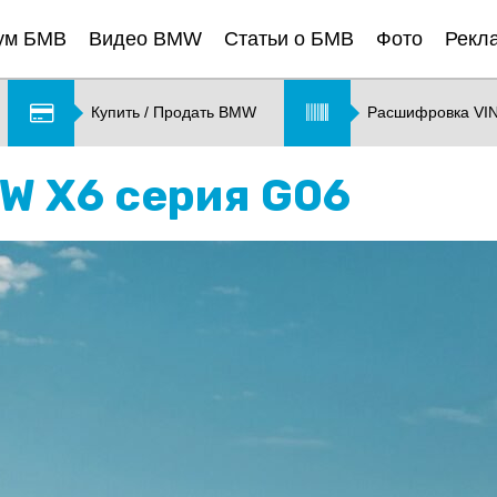
ум БМВ
Видео BMW
Статьи о БМВ
Фото
Рекл
Купить / Продать BMW
Расшифровка VI
MW X6 серия G06