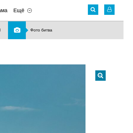
ама
Ещё
N
Фото битва