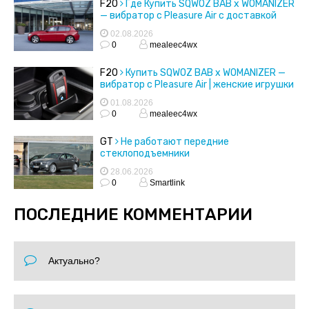
F20
Где Купить SQWOZ BAB x WOMANIZER
— вибратор с Pleasure Air с доставкой
02.08.2026
0
mealeec4wx
F20
Купить SQWOZ BAB x WOMANIZER —
вибратор с Pleasure Air | женские игрушки
01.08.2026
0
mealeec4wx
GT
Не работают передние
стеклоподъемники
28.06.2026
0
Smartlink
ПОСЛЕДНИЕ КОММЕНТАРИИ
Актуально?