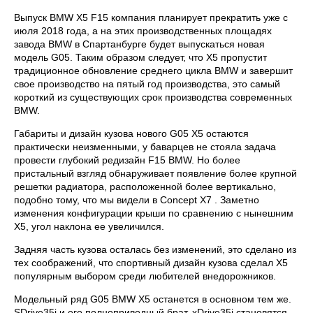
Выпуск BMW X5 F15 компания планирует прекратить уже с
июля 2018 года, а на этих производственных площадях
завода BMW в Спартанбурге будет выпускаться новая
модель G05. Таким образом следует, что X5 пропустит
традиционное обновление среднего цикла BMW и завершит
свое производство на пятый год производства, это самый
короткий из существующих срок производства современных
BMW.
Габариты и дизайн кузова нового G05 X5 остаются
практически неизменными, у баварцев не стояла задача
провести глубокий редизайн F15 BMW. Но более
пристальный взгляд обнаруживает появление более крупной
решетки радиатора, расположенной более вертикально,
подобно тому, что мы видели в Concept X7 . Заметно
изменения конфигурации крыши по сравнению с нынешним
Х5, угол наклона ее увеличился.
Задняя часть кузова осталась без изменений, это сделано из
тех соображений, что спортивный дизайн кузова сделал X5
популярным выбором среди любителей внедорожников.
Модельный ряд G05 BMW X5 останется в основном тем же.
SDrive35i и его полноприводный брат, xDrive35i становятся