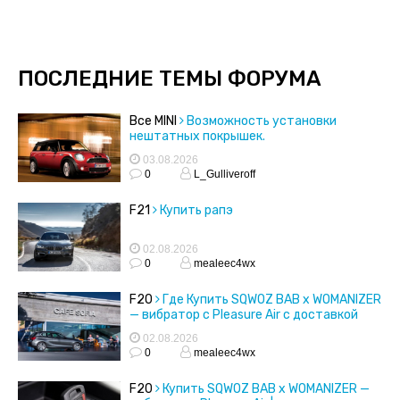
ПОСЛЕДНИЕ ТЕМЫ ФОРУМА
Все MINI
Возможность установки
нештатных покрышек.
03.08.2026
0
L_Gulliveroff
F21
Купить рапэ
02.08.2026
0
mealeec4wx
F20
Где Купить SQWOZ BAB x WOMANIZER
— вибратор с Pleasure Air с доставкой
02.08.2026
0
mealeec4wx
F20
Купить SQWOZ BAB x WOMANIZER —