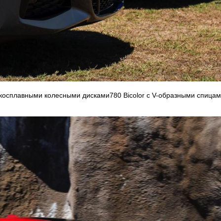
осплавными колесными дисками780 Bicolor с V-образными спицам