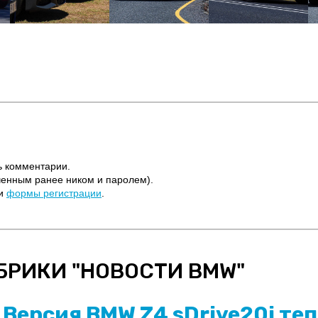
ь комментарии.
ченным ранее ником и паролем).
щи
формы регистрации
.
БРИКИ "
НОВОСТИ BMW
"
Версия BMW Z4 sDrive20i теп