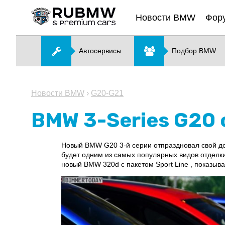
Новости BMW
Фор
Автосервисы
Подбор BMW
Новости BMW
›
G20-G21
BMW 3-Series G20 
Новый BMW G20 3-й серии отпраздновал свой до
будет одним из самых популярных видов отделки
новый BMW 320d с пакетом Sport Line , показы