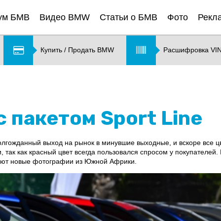
ум БМВ
Видео BMW
Статьи о БМВ
Фото
Рекл
Купить / Продать BMW
Расшифровка VI
с пакетом Sport Line
лгожданный выход на рынок в минувшие выходные, и вскоре все цв
, так как красный цвет всегда пользовался спросом у покупателей
вают новые фотографии из Южной Африки.