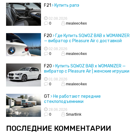
F21
Купить рапэ
02.08.2026
0
mealeec4wx
F20
Где Купить SQWOZ BAB x WOMANIZER
— вибратор с Pleasure Air с доставкой
02.08.2026
0
mealeec4wx
F20
Купить SQWOZ BAB x WOMANIZER —
вибратор с Pleasure Air | женские игрушки
01.08.2026
0
mealeec4wx
GT
Не работают передние
стеклоподъемники
28.06.2026
0
Smartlink
ПОСЛЕДНИЕ КОММЕНТАРИИ