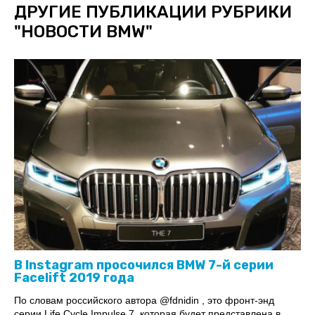
ДРУГИЕ ПУБЛИКАЦИИ РУБРИКИ
"
НОВОСТИ BMW
"
В Instagram просочился BMW 7-й серии
Facelift 2019 года
По словам российского автора @fdnidin , это фронт-энд
серии Life Cycle Impulse 7, которая будет представлена ​​в