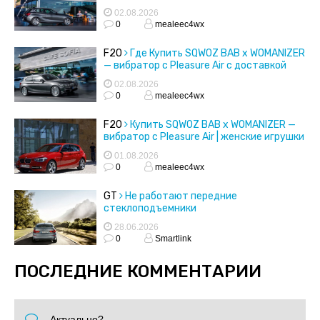
02.08.2026
0
mealeec4wx
F20
Где Купить SQWOZ BAB x WOMANIZER
— вибратор с Pleasure Air с доставкой
02.08.2026
0
mealeec4wx
F20
Купить SQWOZ BAB x WOMANIZER —
вибратор с Pleasure Air | женские игрушки
01.08.2026
0
mealeec4wx
GT
Не работают передние
стеклоподъемники
28.06.2026
0
Smartlink
ПОСЛЕДНИЕ КОММЕНТАРИИ
Актуально?