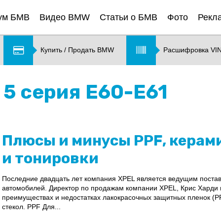
ум БМВ
Видео BMW
Статьи о БМВ
Фото
Рекл
Купить / Продать BMW
Расшифровка VI
5 серия E60-E61
Плюсы и минусы PPF, керам
и тонировки
Последние двадцать лет компания XPEL является ведущим поста
автомобилей. Директор по продажам компании XPEL, Крис Харди 
преимуществах и недостатках лакокрасочных защитных пленок (PP
стекол. PPF Для...