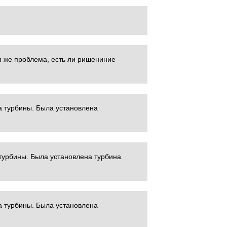
я же проблема, есть ли ришениние
а турбины. Была установлена
турбины. Была установлена турбина
а турбины. Была установлена