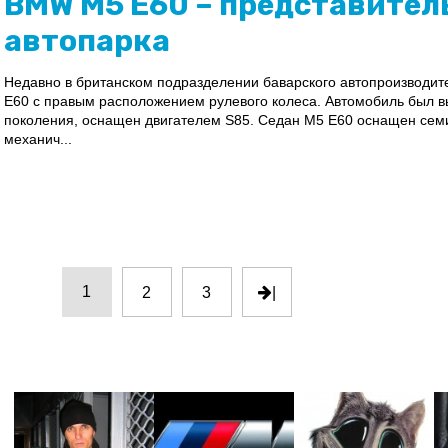
BMW M5 E60 – представител
автопарка
Недавно в британском подразделении баварского автопроизводит
E60 с правым расположением рулевого колеса. Автомобиль был вып
поколения, оснащен двигателем S85. Седан M5 E60 оснащен сем
механич...
1
2
3
|