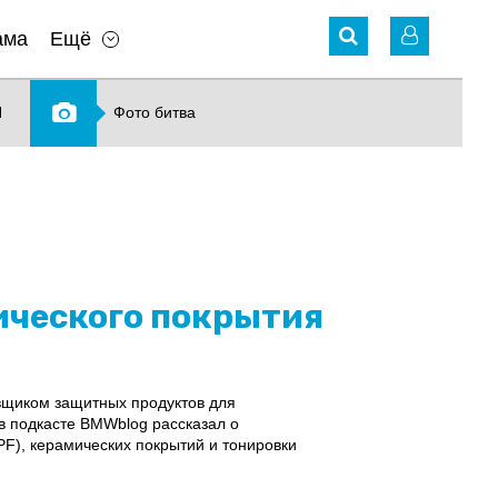
ама
Ещё
N
Фото битва
ического покрытия
вщиком защитных продуктов для
в подкасте BMWblog рассказал о
F), керамических покрытий и тонировки