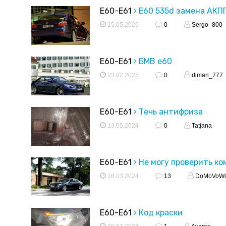
E60-E61
E60 535d замена АКП
15.05.2026
0
Sergo_800
E60-E61
БМВ е60
23.02.2025
0
diman_777
E60-E61
Течь антифриза
13.05.2024
0
Tatjana
E60-E61
Не могу проверить ко
18.03.2024
13
DoMoVoW
E60-E61
Код краски