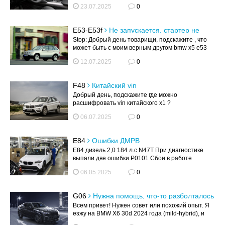
е70 2013 года ? Такие пробл...
23.07.2025
0
E53-E53f
Не запускается, стартер не
крутит
Stop: Добрый день товарищи, подскажите , что
может быть с моим верным другом bmw x5 e53
3.0 дизель 2006 год, вообще про...
12.07.2025
0
F48
Китайский vin
Добрый день, подскажите где можно
расшифровать vin китайского х1 ?
06.07.2025
0
E84
Ошибки ДМРВ
Е84 дизель 2,0 184 л.с.N47T При диагностике
выпали две ошибки P0101 Сбои в работе
контроллера массового расхода возд...
06.05.2025
0
G06
Нужна помощь, что-то разболталось
в моём BMW X6 30d при торможении
Всем привет! Нужен совет или похожий опыт. Я
двигателем
езжу на BMW X6 30d 2024 года (mild-hybrid), и
недавно начал чувствоват...