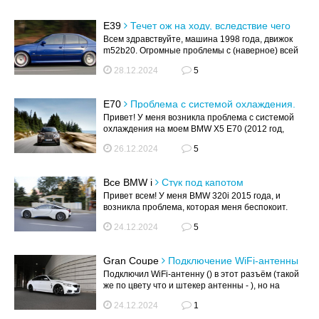
E39
Течет ож на ходу, вследствие чего
перегревается двигатель
Всем здравствуйте, машина 1998 года, движок
m52b20. Огромные проблемы с (наверное) всей
системой охлаждения. В общем де...
28.12.2024
5
E70
Проблема с системой охлаждения.
Привет! У меня возникла проблема с системой
охлаждения на моем BMW X5 E70 (2012 год,
двигатель N55). Обнаружил течь в ...
26.12.2024
5
Все BMW i
Стук под капотом
Привет всем! У меня BMW 320i 2015 года, и
возникла проблема, которая меня беспокоит.
Когда я еду на низких оборотах, с...
24.12.2024
5
Gran Coupe
Подключение WiFi-антенны
Подключил WiFi-антенну () в этот разъём (такой
же по цвету что и штекер антенны - ), но на
включенной машине WiFi сети ...
24.12.2024
1