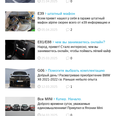
21.04.2025
0
E39
штатный мафон
Всем привет нашел у себя в гараже штатный
мафон alpine скорее всего от e39 информацию и
цену его не нашел может он и ст...
05.04.2025
2
E81/E88
чем вы занимаетесь онлайн?
Народ, привет! Стало интересно, чем вы
занимаетесь онлайн, чтобы поймать лёгкий кайф
от процесса — что-то вроде р...
25.03.2025
0
G06
Помогите выбрать комплектацию
Добрый день ! Расматриваю приобретение BMW
X6 2021-2022 г.в. Раньше небыло опыта
владения BMW поэтому незнаю их нужн...
12.03.2025
1
Все MINI
Купер. Начало.
Доброго времени суток, уважаемые
единомышленники! Прикупил в Японии Mini
crossover cooper s all 4 2012 года, пробег 870...
04.03.2025
0