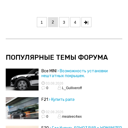
2
1
3
4
|
ПОПУЛЯРНЫЕ ТЕМЫ ФОРУМА
Все MINI
Возможность установки
нештатных покрышек.
03.08.2026
0
L_Gulliveroff
F21
Купить рапэ
02.08.2026
0
mealeec4wx