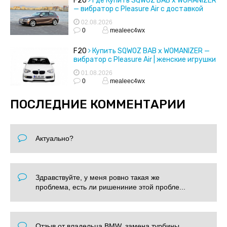
F20
Где Купить SQWOZ BAB x WOMANIZER
— вибратор с Pleasure Air с доставкой
02.08.2026
0
mealeec4wx
F20
Купить SQWOZ BAB x WOMANIZER —
вибратор с Pleasure Air | женские игрушки
01.08.2026
0
mealeec4wx
ПОСЛЕДНИЕ КОММЕНТАРИИ
Актуально?
Здравствуйте, у меня ровно такая же
проблема, есть ли ришениние этой пробле...
Отзыв от владельца BMW, замена турбины.