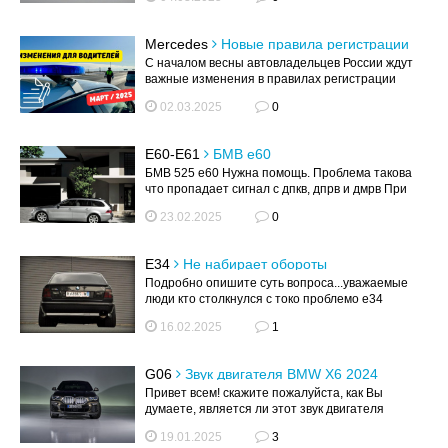
Mercedes
Новые правила регистрации
авто с 1 марта: что изменилось для
С началом весны автовладельцев России ждут
водителей?
важные изменения в правилах регистрации
транспортных средств. Рассказываем, ч...
02.03.2025
0
E60-E61
БМВ е60
БМВ 525 е60 Нужна помощь. Проблема такова
что пропадает сигнал с дпкв, дпрв и дмрв При
чем дпкв и дмрв в один мом...
23.02.2025
0
E34
Не набирает обороты
Подробно опишите суть вопроса...уважаемые
люди кто столкнулся с токо проблемо е34
м50б20 бош на прогретом сити плавают о...
16.02.2025
1
G06
Звук двигателя BMW X6 2024
(Facelift) 30d с пробегом 13 000 км
Привет всем! скажите пожалуйста, как Вы
думаете, является ли этот звук двигателя
нормальным для BMW X6 2024 (Facelift...
19.01.2025
3