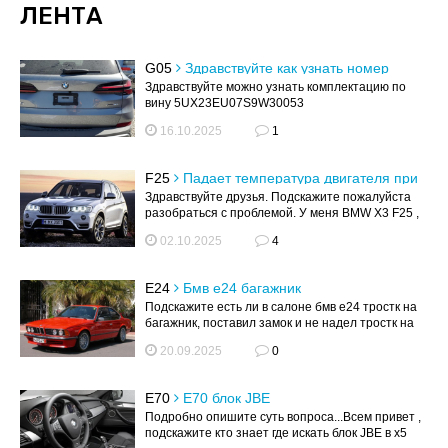
ЛЕНТА
G05
Здравствуйте как узнать номер
краски на бмв х5
Здравствуйте можно узнать комплектацию по
вину 5UX23EU07S9W30053
16.10.2025
1
F25
Падает температура двигателя при
включении печки.
Здравствуйте друзья. Подскажите пожалуйста
разобраться с проблемой. У меня BMW X3 F25 ,
12 г.в. При включении печки пада...
02.10.2025
4
E24
Бмв е24 багажник
Подскажите есть ли в салоне бмв е24 тростк на
багажник, поставил замок и не надел тростк на
него, что делать?
20.09.2025
0
E70
Е70 блок JBE
Подробно опишите суть вопроса...Всем привет ,
подскажите кто знает где искать блок JBE в х5