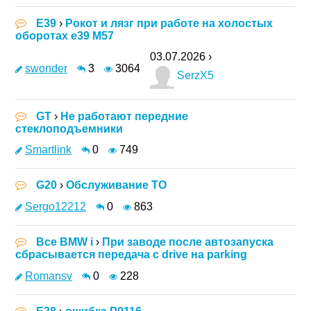
E39
›
Рокот и лязг при работе на холостых
оборотах e39 M57
03.07.2026 ›
swonder
3
3064
SerzX5
GT
›
Не работают передние
стеклоподъемники
Smartlink
0
749
G20
›
Обслуживание ТО
Sergo12212
0
863
Все BMW i
›
При заводе после автозапуска
сбрасывается передача с drive на parking
Romansv
0
228