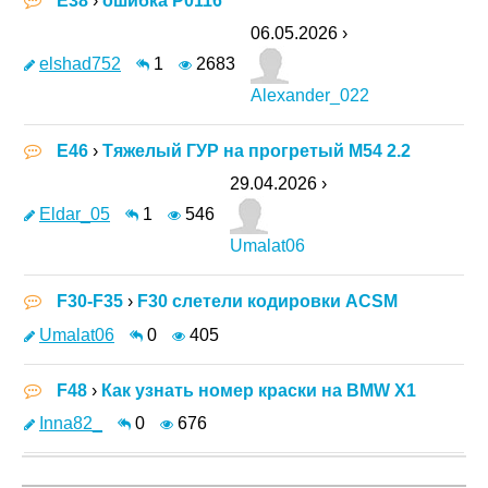
E38
›
ошибка P0116
06.05.2026 ›
elshad752
1
2683
Alexander_022
E46
›
Тяжелый ГУР на прогретый M54 2.2
29.04.2026 ›
Eldar_05
1
546
Umalat06
F30-F35
›
F30 слетели кодировки ACSM
Umalat06
0
405
F48
›
Как узнать номер краски на BMW X1
Inna82_
0
676