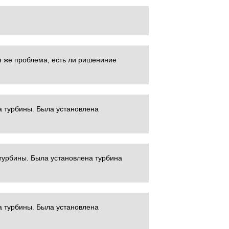
я же проблема, есть ли ришениние
а турбины. Была установлена
турбины. Была установлена турбина
а турбины. Была установлена