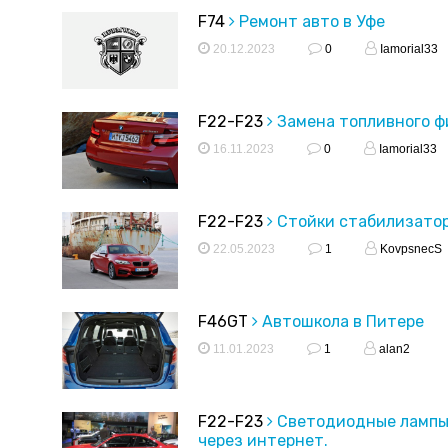
F74
Ремонт авто в Уфе
20.12.2023
0
Iamorial33
F22-F23
Замена топливного ф
16.11.2023
0
Iamorial33
F22-F23
Стойки стабилизато
22.05.2023
1
KovpsnecS
F46GT
Автошкола в Питере
11.01.2023
1
alan2
F22-F23
Светодиодные лампы,
через интернет.