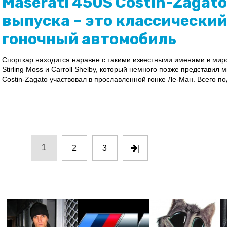
Maserati 450S Costin-Zagato
выпуска – это классически
гоночный автомобиль
Спорткар находится наравне с такими известными именами в миров
Stirling Moss и Carroll Shelby, который немного позже представил
Costin-Zagato участвовал в прославленной гонке Ле-Ман. Всего п
1
2
3
|