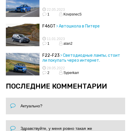
22.05.2023
1
KovpsnecS
F46GT
Автошкола в Питере
11.01.2023
1
alan2
F22-F23
Светодиодные лампы, стоит
ли покупать через интернет.
28.05.2022
2
Syperkarr
ПОСЛЕДНИЕ КОММЕНТАРИИ
Актуально?
Здравствуйте, у меня ровно такая же