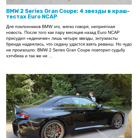
BMW 2 Series Gran Coupe: 4 звезды в краш-
тестах Euro NCAP
Для поклонников BMW это, мягко говоря, неприятная
новость. После того как пару месяцев назад Euro NCAP
присудил «единичке» лишь четыре звезды, энтузиасты
бренда надеялись, что седану удастся взять реванш. Но чудо
не произошло: BMW 2 Series Gran Coupe повторил судьбу
хэтчбека и так же не ...