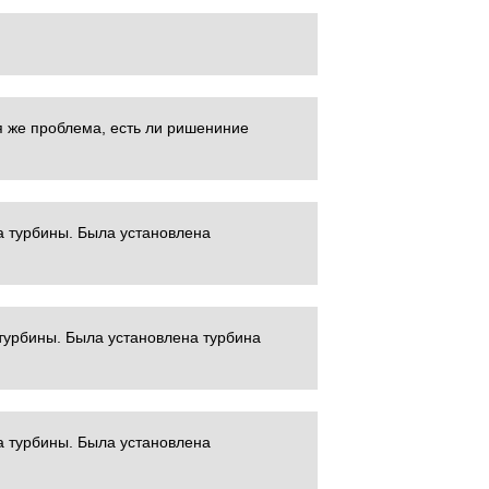
я же проблема, есть ли ришениние
а турбины. Была установлена
турбины. Была установлена турбина
а турбины. Была установлена