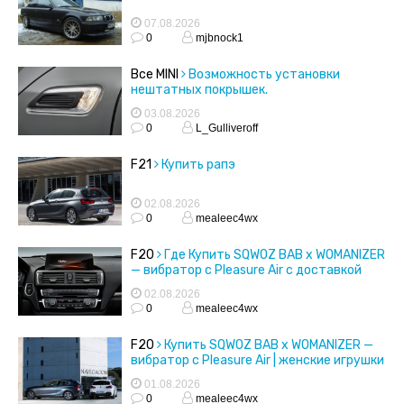
07.08.2026
0
mjbnock1
Все MINI
Возможность установки
нештатных покрышек.
03.08.2026
0
L_Gulliveroff
F21
Купить рапэ
02.08.2026
0
mealeec4wx
F20
Где Купить SQWOZ BAB x WOMANIZER
— вибратор с Pleasure Air с доставкой
02.08.2026
0
mealeec4wx
F20
Купить SQWOZ BAB x WOMANIZER —
вибратор с Pleasure Air | женские игрушки
01.08.2026
0
mealeec4wx