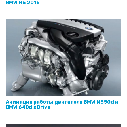
BMW M6 2015
Анимация работы двигателя BMW M550d и
BMW 640d xDrive