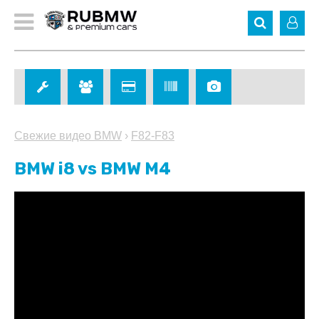
Свежие видео BMW
›
F82-F83
BMW i8 vs BMW M4