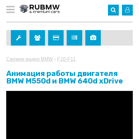
Свежие видео BMW
›
F10-F11
Анимация работы двигателя
BMW M550d и BMW 640d xDrive