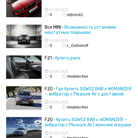
07.08.2026
0
mjbnock1
Все MINI
Возможность установки
нештатных покрышек.
03.08.2026
0
L_Gulliveroff
F21
Купить рапэ
02.08.2026
0
mealeec4wx
F20
Где Купить SQWOZ BAB x WOMANIZER
— вибратор с Pleasure Air с доставкой
02.08.2026
0
mealeec4wx
F20
Купить SQWOZ BAB x WOMANIZER —
вибратор с Pleasure Air | женские игрушки
01.08.2026
0
mealeec4wx