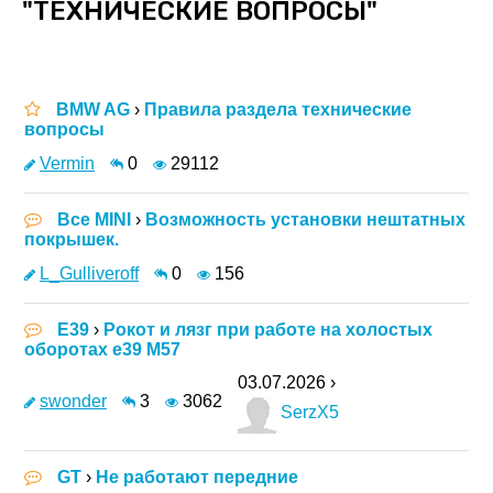
"ТЕХНИЧЕСКИЕ ВОПРОСЫ"
BMW AG
›
Правила раздела технические
вопросы
Vermin
0
29112
Все MINI
›
Возможность установки нештатных
покрышек.
L_Gulliveroff
0
156
E39
›
Рокот и лязг при работе на холостых
оборотах e39 M57
03.07.2026 ›
swonder
3
3062
SerzX5
GT
›
Не работают передние