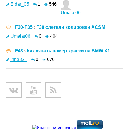
Eldar_05
1
546
Umalat06
F30-F35
›
F30 слетели кодировки ACSM
Umalat06
0
404
F48
›
Как узнать номер краски на BMW X1
Inna82_
0
676