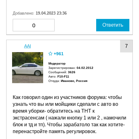
Добавлено:
19.04.2023 23:36
0
Ответить
AAI
7
+961
Модератор
Зарегистрирован:
04.02.2012
Сообщений:
3626
Авто:
F10-F11
Откуда:
Иваново, Россия
Как говорил один из участников форума: чтобы
узнать что вы или мойщики сделали с авто во
время уборки- обратитесь на ТНТ к
экстрасенсам ( нажали кнопку 1 или 2 , намочили
блок и тд и тп). Чтобы зарабатоло так как хотите-
перенастройте память регулировок.