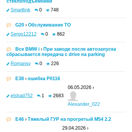
стеклоподъемники
Smartlink
0
748
G20
›
Обслуживание ТО
Sergo12212
0
862
Все BMW i
›
При заводе после автозапуска
сбрасывается передача с drive на parking
Romansv
0
226
E38
›
ошибка P0116
06.05.2026 ›
elshad752
1
2683
Alexander_022
E46
›
Тяжелый ГУР на прогретый M54 2.2
29.04.2026 ›