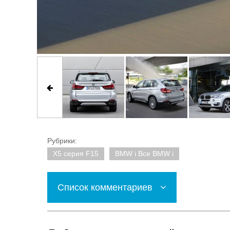
Рубрики:
X5 серия F15
BMW i Все BMW i
Список комментариев