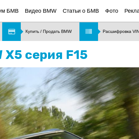
ум БМВ
Видео BMW
Статьи о БМВ
Фото
Рекл
Купить / Продать BMW
Расшифровка VI
 X5 серия F15