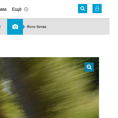
ама
Ещё
N
Фото битва