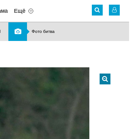
ама
Ещё
N
Фото битва