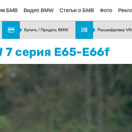
ум БМВ
Видео BMW
Статьи о БМВ
Фото
Рекл
Купить / Продать BMW
Расшифровка VI
 7 серия E65-E66f