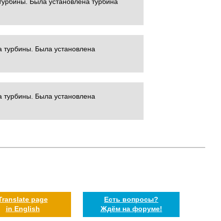
турбины. Была установлена турбина
а турбины. Была установлена
а турбины. Была установлена
Translate page
Есть вопросы?
in English
Ждём на форуме!