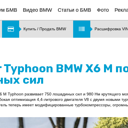
ум БМВ
Видео BMW
Статьи о БМВ
Фото
Рекл
Купить / Продать BMW
Расшифровка VI
r Typhoon BMW X6 M п
ных сил
 M Typhoon развивает 750 лошадиных сил и 980 Нм крутящего мом
окая оптимизация 4,4-литрового двигателя V8 с двумя новыми тур
атель теперь имеет модифицированные турбокомпрессоры, огромн