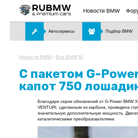
Новости BMW
Фор
Автосервисы
Подбор BMW
Новости BMW
›
Все BMW M
С пакетом G-Powe
капот 750 лошади
Благодаря серии обновлений от G-Power BMW X6
VENTURI, сделанным из карбона, проведена глуб
значительную дополнительную мощность. Двиг
каталитическими преобразователями.