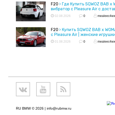
F20
Где Купить SQWOZ BAB x
вибратор с Pleasure Air с доста
02.08.2026
0
mealeec4w
F20
Купить SQWOZ BAB x WOM
с Pleasure Air | женские игрушк
01.08.2026
0
mealeec4w
RU BMW © 2026 |
info@rubmw.ru