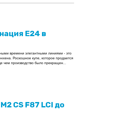
нация E24 в
ными времени элегантными линиями - это
юнхена. Роскошное купе, которое продается
де чем производство было прекращен...
M2 CS F87 LCI до