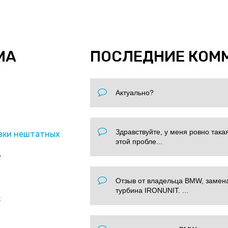
МА
ПОСЛЕДНИЕ КОМ
Актуально?
Здравствуйте, у меня ровно така
вки нештатных
этой пробле...
f
Отзыв от владельца BMW, замен
турбина IRONUNIT. ...
x