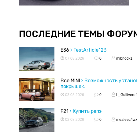
ПОСЛЕДНИЕ ТЕМЫ ФОРУ
E36
TestArticle123
07.08.2026
0
mjbnock1
Все MINI
Возможность устано
покрышек.
03.08.2026
0
L_Gulliverof
F21
Купить рапэ
02.08.2026
0
mealeec4w