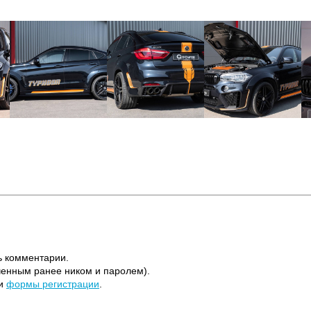
ь комментарии.
ченным ранее ником и паролем).
щи
формы регистрации
.