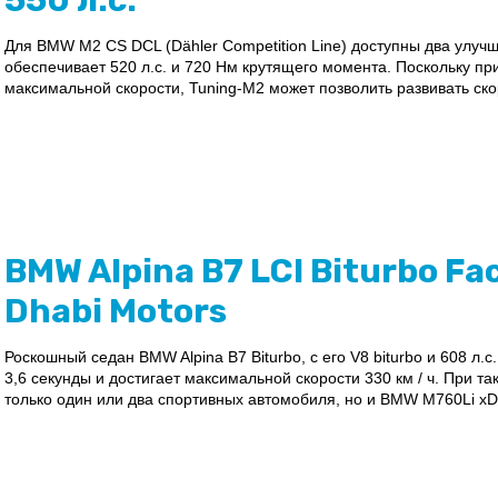
550 л.с.
Для BMW M2 CS DCL (Dähler Competition Line) доступны два улучш
обеспечивает 520 л.с. и 720 Нм крутящего момента. Поскольку п
максимальной скорости, Tuning-M2 может позволить развивать скорос
BMW Alpina B7 LCI Biturbo Fa
Dhabi Motors
Роскошный седан BMW Alpina B7 Biturbo, с его V8 biturbo и 608 л.с.
3,6 секунды и достигает максимальной скорости 330 км / ч. При та
только один или два спортивных автомобиля, но и BMW M760Li xDri