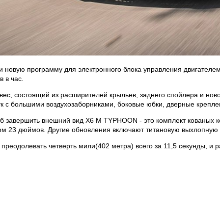
и новую программу для электронного блока управления двигателе
 в час.
с, состоящий из расширителей крыльев, заднего спойлера и ново
с большими воздухозаборниками, боковые юбки, дверные креплен
 завершить внешний вид X6 M TYPHOON - это комплект кованых
ром 23 дюймов. Другие обновления включают титановую выхлопную
еодолевать четверть мили(402 метра) всего за 11,5 секунды, и р