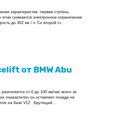
ения характеристик: первая ступень
ри этом снимается электронное ограничение
ть до 302 км / ч. Со второй ст...
celift от BMW Abu
, разгоняется от 0 до 100 км/час всего за
ких показателях он оставляет позади не
ve на базе V12 . Крутящий...