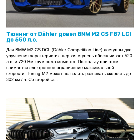
Тюнинг от Dähler довел BMW M2 CS F87 LCI
до 550 л.с.
Для BMW M2 CS DCL (Dähler Competition Line) доступны два
улучшения характеристик: первая ступень обеспечивает 520
л.с. и 720 Нм крутящего момента. Поскольку при этом
снимается электронное ограничение максимальной
скорости, Tuning-M2 может позволить развивать скорость до
302 км / ч. Со второй ст...