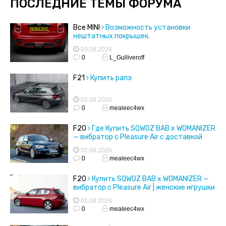
ПОСЛЕДНИЕ ТЕМЫ ФОРУМА
Все MINI
Возможность установки
нештатных покрышек.
03.08.2026
0
L_Gulliveroff
F21
Купить рапэ
02.08.2026
0
mealeec4wx
F20
Где Купить SQWOZ BAB x WOMANIZER
— вибратор с Pleasure Air с доставкой
02.08.2026
0
mealeec4wx
F20
Купить SQWOZ BAB x WOMANIZER —
вибратор с Pleasure Air | женские игрушки
01.08.2026
0
mealeec4wx