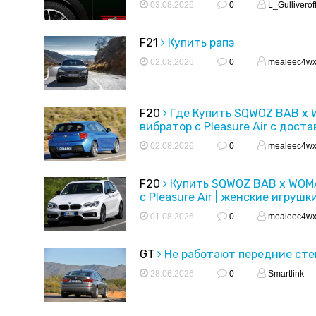
03.08.2026
0
L_Gulliverof
F21
Купить рапэ
02.08.2026
0
mealeec4w
F20
Где Купить SQWOZ BAB x
вибратор с Pleasure Air с доста
02.08.2026
0
mealeec4w
F20
Купить SQWOZ BAB x WOM
с Pleasure Air | женские игрушк
01.08.2026
0
mealeec4w
GT
Не работают передние ст
28.06.2026
0
Smartlink