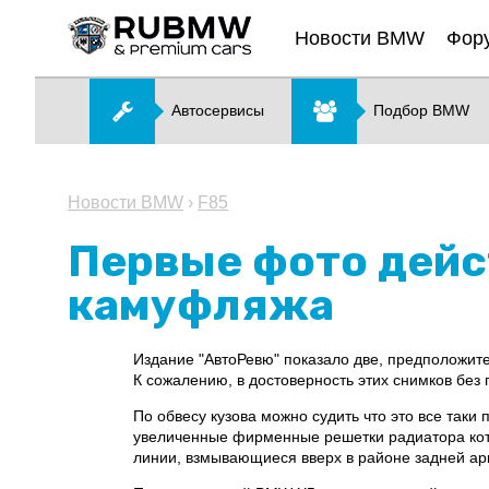
Новости BMW
Фор
Автосервисы
Подбор BMW
Новости BMW
›
F85
Первые фото дейс
камуфляжа
Издание "АвтоРевю" показало две, предположит
К сожалению, в достоверность этих снимков без
По обвесу кузова можно судить что это все таки
увеличенные фирменные решетки радиатора кот
линии, взмывающиеся вверх в районе задней ар