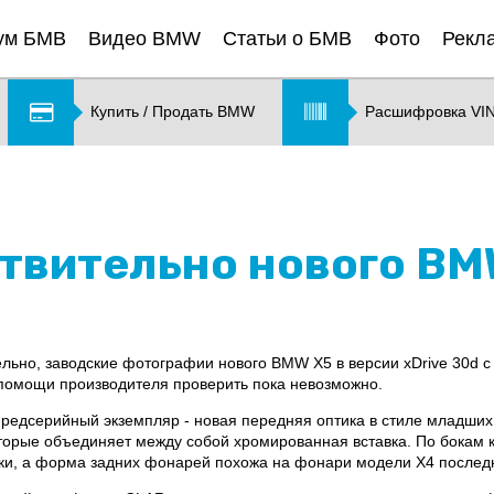
ум БМВ
Видео BMW
Статьи о БМВ
Фото
Рекл
Купить / Продать BMW
Расшифровка VI
твительно нового BM
ельно, заводские фотографии нового BMW X5 в версии xDrive 30d 
 помощи производителя проверить пока невозможно.
 предсерийный экземпляр - новая передняя оптика в стиле младших
орые объединяет между собой хромированная вставка. По бокам 
ки, а форма задних фонарей похожа на фонари модели Х4 послед