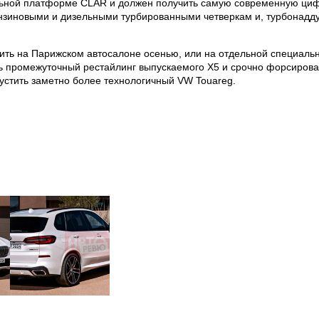
ьной платформе CLAR и должен получить самую современную цифр
нзиновыми и дизельными турбированными четверкам и, турбонаддув
ть на Парижском автосалоне осенью, или на отдельной специальн
 промежуточный рестайлинг выпускаемого Х5 и срочно форсирова
пустить заметно более технологичный VW Touareg.