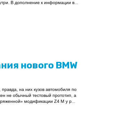
утри. В дополнение к информации в...
ния нового BMW
правда, на них кузов автомобиля по
н не обычный тестовый прототип, а
аряженной» модификации Z4 M у р...