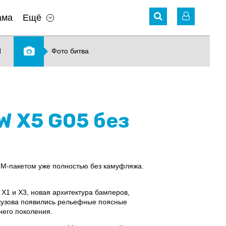
ама
Ещё
N
Фото битва
W X5 G05 без
с М-пакетом уже полностью без камуфляжа.
 Х1 и Х3, новая архитектура бамперов,
кузова появились рельефные поясные
него поколения.