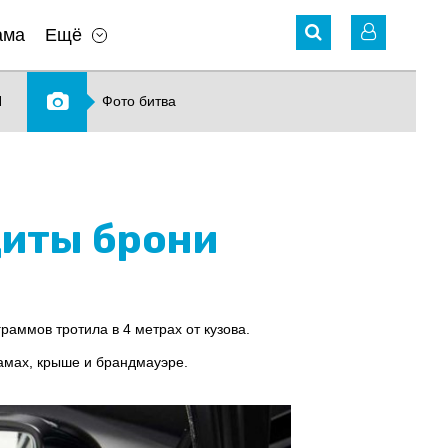
ама
Ещё
N
Фото битва
щиты брони
раммов тротила в 4 метрах от кузова.
амах, крыше и брандмауэре.