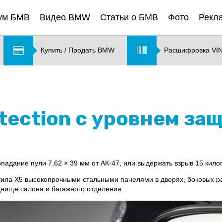
ум БМВ
Видео BMW
Статьи о БМВ
Фото
Рекл
Купить / Продать BMW
Расшифровка VI
tection с уровнем за
адание пули 7,62 × 39 мм от АК-47, или выдержать взрыв 15 килог
ила X5 высокопрочными стальными панелями в дверях, боковых р
ище салона и багажного отделения.