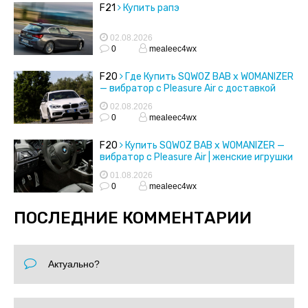
F21
Купить рапэ
02.08.2026
0
mealeec4wx
F20
Где Купить SQWOZ BAB x WOMANIZER
— вибратор с Pleasure Air с доставкой
02.08.2026
0
mealeec4wx
F20
Купить SQWOZ BAB x WOMANIZER —
вибратор с Pleasure Air | женские игрушки
01.08.2026
0
mealeec4wx
ПОСЛЕДНИЕ КОММЕНТАРИИ
Актуально?