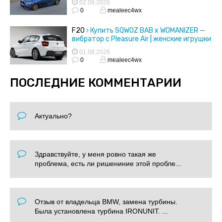
02.08.2026
0
mealeec4wx
F20
Купить SQWOZ BAB x WOMANIZER —
вибратор с Pleasure Air | женские игрушки
01.08.2026
0
mealeec4wx
ПОСЛЕДНИЕ КОММЕНТАРИИ
Актуально?
Здравствуйте, у меня ровно такая же
проблема, есть ли ришениние этой пробле...
Отзыв от владельца BMW, замена турбины.
Была установлена турбина IRONUNIT. ...