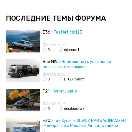
ПОСЛЕДНИЕ ТЕМЫ ФОРУМА
E36
TestArticle123
07.08.2026
0
mjbnock1
Все MINI
Возможность установки
нештатных покрышек.
03.08.2026
0
L_Gulliveroff
F21
Купить рапэ
02.08.2026
0
mealeec4wx
F20
Где Купить SQWOZ BAB x WOMANIZER
— вибратор с Pleasure Air с доставкой