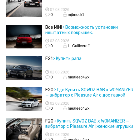
07.08.2026
0
mjbnock1
Все MINI
Возможность установки
нештатных покрышек.
03.08.2026
0
L_Gulliveroff
F21
Купить рапэ
02.08.2026
0
mealeec4wx
F20
Где Купить SQWOZ BAB x WOMANIZER
— вибратор с Pleasure Air с доставкой
02.08.2026
0
mealeec4wx
F20
Купить SQWOZ BAB x WOMANIZER —
вибратор с Pleasure Air | женские игрушки
01.08.2026
0
mealeec4wx