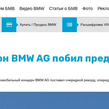
ум БМВ
Видео BMW
Статьи о БМВ
Фото
Рекл
Купить / Продать BMW
Расшифровка VI
ерн BMW AG побил пр
томобильный концерн BMW AG поставил очередной рекорд, опереди