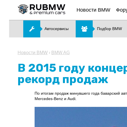
Новости BMW
Фор
Автосервисы
Подбор BMW
Новости BMW
›
BMW AG
В 2015 году конц
рекорд продаж
По итогам продаж минувшего года баварский ав
Mercedes-Benz и Audi.