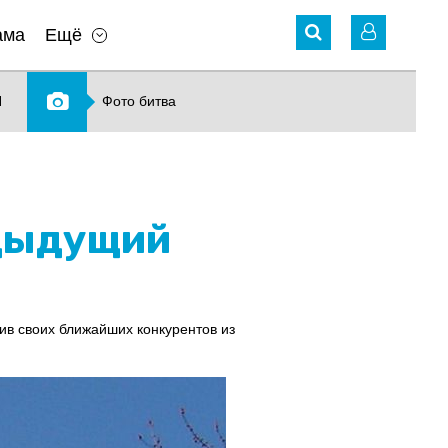
ама
Ещё
N
Фото битва
едыдущий
в своих ближайших конкурентов из