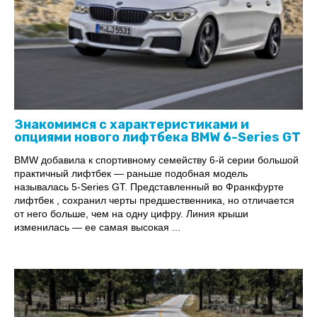
Знакомимся с характеристиками и
опциями нового лифтбека BMW 6-Series GT
BMW добавила к спортивному семейству 6-й серии большой
практичный лифтбек — раньше подобная модель
называлась 5-Series GT. Представленный во Франкфурте
лифтбек , сохранил черты предшественника, но отличается
от него больше, чем на одну цифру. Линия крыши
изменилась — ее самая высокая ...