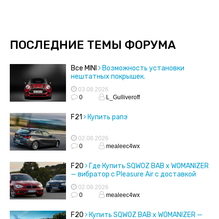
ПОСЛЕДНИЕ ТЕМЫ ФОРУМА
Все MINI
Возможность установки
нештатных покрышек.
03.08.2026
0
L_Gulliveroff
F21
Купить рапэ
02.08.2026
0
mealeec4wx
F20
Где Купить SQWOZ BAB x WOMANIZER
— вибратор с Pleasure Air с доставкой
02.08.2026
0
mealeec4wx
F20
Купить SQWOZ BAB x WOMANIZER —