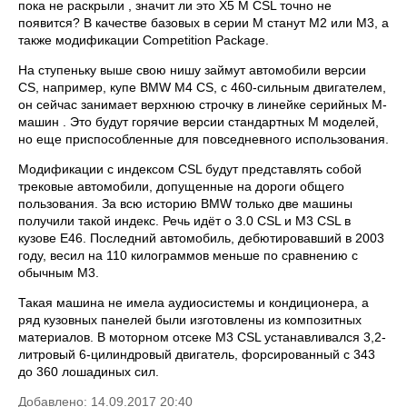
пока не раскрыли , значит ли это X5 M CSL точно не
появится? В качестве базовых в серии М станут M2 или M3, а
также модификации Competition Package.
На ступеньку выше свою нишу займут автомобили версии
CS, например, купе BMW M4 CS, с 460-сильным двигателем,
он сейчас занимает верхнюю строчку в линейке серийных M-
машин . Это будут горячие версии стандартных M моделей,
но еще приспособленные для повседневного использования.
Модификации с индексом CSL будут представлять собой
трековые автомобили, допущенные на дороги общего
пользования. За всю историю BMW только две машины
получили такой индекс. Речь идёт о 3.0 CSL и M3 CSL в
кузове E46. Последний автомобиль, дебютировавший в 2003
году, весил на 110 килограммов меньше по сравнению с
обычным M3.
Такая машина не имела аудиосистемы и кондиционера, а
ряд кузовных панелей были изготовлены из композитных
материалов. В моторном отсеке M3 CSL устанавливался 3,2-
литровый 6-цилиндровый двигатель, форсированный с 343
до 360 лошадиных сил.
Добавлено: 14.09.2017 20:40