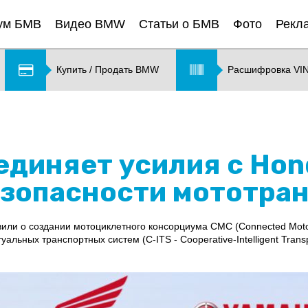
ум БМВ
Видео BMW
Статьи о БМВ
Фото
Рекл
Купить / Продать BMW
Расшифровка VI
единяет усилия с Hon
зопасности мототра
ли о создании мотоциклетного консорциума CMC (Connected Motorc
льных транспортных систем (C-ITS - Cooperative-Intelligent Transp