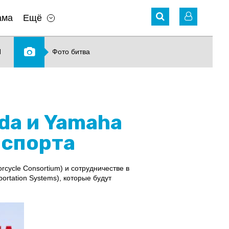
ама
Ещё
N
Фото битва
da и Yamaha
нспорта
ycle Consortium) и сотрудничестве в
ortation Systems), которые будут