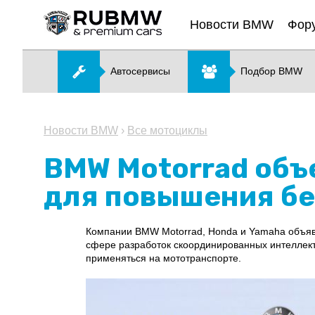
Новости BMW
Фор
Автосервисы
Подбор BMW
Новости BMW
›
Все мотоциклы
BMW Motorrad объ
для повышения бе
Компании BMW Motorrad, Honda и Yamaha объяви
сфере разработок скоординированных интеллектуа
применяться на мототранспорте.