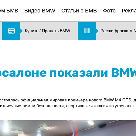
ум БМВ
Видео BMW
Статьи о БМВ
Фото
Рекл
Купить / Продать BMW
Расшифровка VI
осалоне показали BMW
 состоялась официальная мировая премьера нового BMW M4 GTS,
ститочечные ремни безопасности, спортивные «ковши» из углеволок