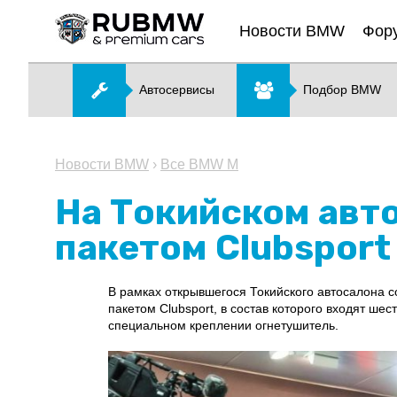
Новости BMW
Фор
Автосервисы
Подбор BMW
Новости BMW
›
Все BMW M
На Токийском авт
пакетом Clubsport
В рамках открывшегося Токийского автосалона
пакетом Clubsport, в состав которого входят ше
специальном креплении огнетушитель.