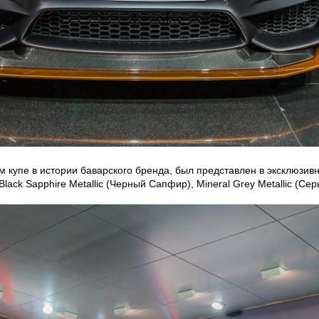
упе в истории баварского бренда, был представлен в эксклюзивно
Black Sapphire Metallic (Черный Сапфир), Mineral Grey Metallic (Се