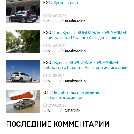
F21
Купить рапэ
02.08.2026
0
mealeec4wx
F20
Где Купить SQWOZ BAB x WOMANIZER
— вибратор с Pleasure Air с доставкой
02.08.2026
0
mealeec4wx
F20
Купить SQWOZ BAB x WOMANIZER —
вибратор с Pleasure Air | женские игрушки
01.08.2026
0
mealeec4wx
GT
Не работают передние
стеклоподъемники
28.06.2026
0
Smartlink
ПОСЛЕДНИЕ КОММЕНТАРИИ