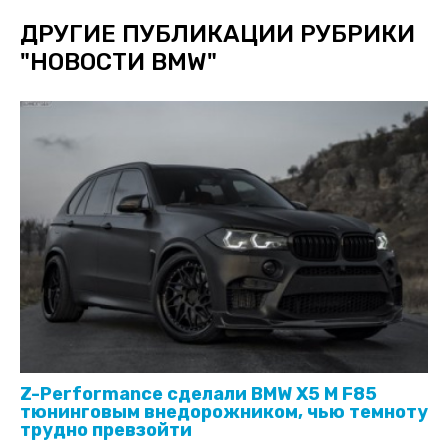
ДРУГИЕ ПУБЛИКАЦИИ РУБРИКИ
"
НОВОСТИ BMW
"
Z-Performance сделали BMW X5 M F85
тюнинговым внедорожником, чью темноту
трудно превзойти