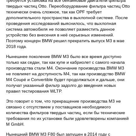
требуется установка на все бензиновые двигатели фильтра
твердых частиц Otto. Переоборудование фильтра частиц Otto
технически очень сложное, так как OPF требует
дополнительного пространства в выхлопной системе. После
проведения исследований выяснилось, что выхлопная
система автомобиля не позволяет разместить данное
устройство без внесения в неё серьезных изменений.
Поэтому концерн BMW решил прекратить выпуск M3 в мае
2018 года.
Нынешнее поколение BMW M3 было все время доступно
только как седан, так как купе и кабриолет с самого начала
производства стали M4. Окончание производства BMW M3
не повлияет на доступность M4, так как производство BMW
M4 Coupé и Convertible будет продолжаться и дальше, они
получат указанный фильтр задолго до введения новых
правил тестирования WLTP.
Это говорит о том, что прекращение производства M3 не
связано с отсутствием у поставщиков необходимого
количества фильтров твердых частиц, если бы технические
требования по их установке были удовлетворены компанией
M GmbH.
Нынешний BMW M3 F80 был запущен в 2014 году с