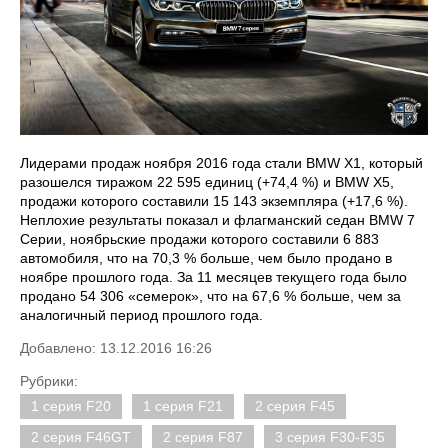
Лидерами продаж ноября 2016 года стали BMW X1, который
разошелся тиражом 22 595 единиц (+74,4 %) и BMW X5,
продажи которого составили 15 143 экземпляра (+17,6 %).
Неплохие результаты показал и флагманский седан BMW 7
Серии, ноябрьские продажи которого составили 6 883
автомобиля, что на 70,3 % больше, чем было продано в
ноябре прошлого года. За 11 месяцев текущего года было
продано 54 306 «семерок», что на 67,6 % больше, чем за
аналогичный период прошлого года.
Добавлено: 13.12.2016 16:26
Рубрики:
1 серия F20
1 серия F21
2 серия F45
2 серия F46GT
2 серия F87
3 серия F30-F35