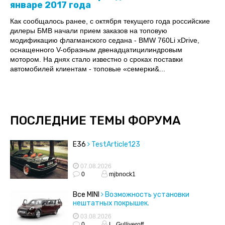
январе 2017 года
Как сообщалось ранее, с октября текущего года российские
дилеры БМВ начали прием заказов на топовую
модификацию флагманского седана - BMW 760Li xDrive,
оснащенного V-образным двенадцатицилиндровым
мотором. На днях стало известно о сроках поставки
автомобилей клиентам - топовые «семерки&...
ПОСЛЕДНИЕ ТЕМЫ ФОРУМА
E36
TestArticle123
07.08.2026
0
mjbnock1
Все MINI
Возможность установки
нештатных покрышек.
03.08.2026
0
L_Gulliveroff