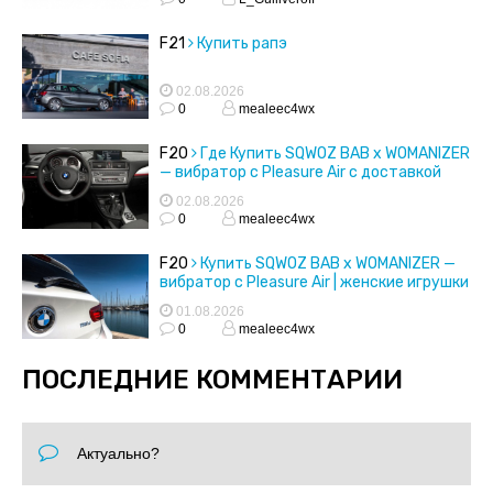
F21
Купить рапэ
02.08.2026
0
mealeec4wx
F20
Где Купить SQWOZ BAB x WOMANIZER
— вибратор с Pleasure Air с доставкой
02.08.2026
0
mealeec4wx
F20
Купить SQWOZ BAB x WOMANIZER —
вибратор с Pleasure Air | женские игрушки
01.08.2026
0
mealeec4wx
ПОСЛЕДНИЕ КОММЕНТАРИИ
Актуально?