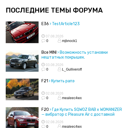
ПОСЛЕДНИЕ ТЕМЫ ФОРУМА
E36
TestArticle123
07.08.2026
0
mjbnock1
Все MINI
Возможность установки
нештатных покрышек.
03.08.2026
0
L_Gulliveroff
F21
Купить рапэ
02.08.2026
0
mealeec4wx
F20
Где Купить SQWOZ BAB x WOMANIZER
— вибратор с Pleasure Air с доставкой
02.08.2026
0
mealeec4wx