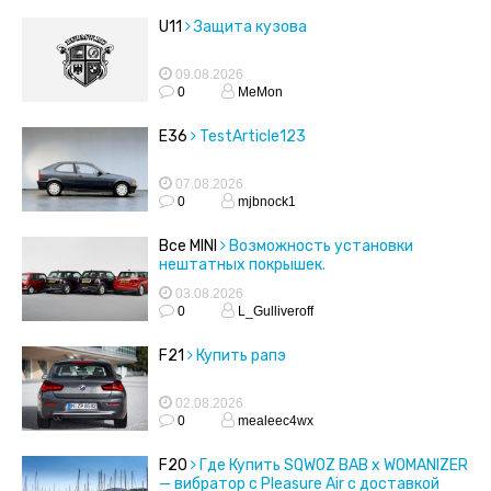
U11
Защита кузова
09.08.2026
0
MeMon
E36
TestArticle123
07.08.2026
0
mjbnock1
Все MINI
Возможность установки
нештатных покрышек.
03.08.2026
0
L_Gulliveroff
F21
Купить рапэ
02.08.2026
0
mealeec4wx
F20
Где Купить SQWOZ BAB x WOMANIZER
— вибратор с Pleasure Air с доставкой