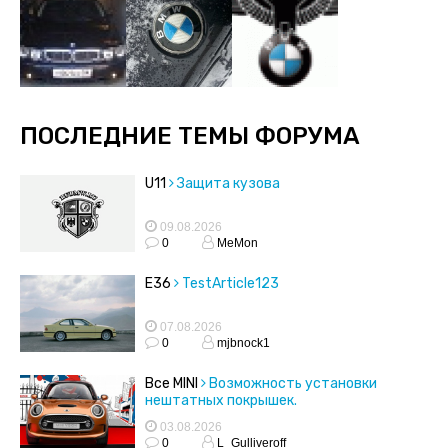
ПОСЛЕДНИЕ ТЕМЫ ФОРУМА
U11
Защита кузова
09.08.2026
0
MeMon
E36
TestArticle123
07.08.2026
0
mjbnock1
Все MINI
Возможность установки
нештатных покрышек.
03.08.2026
0
L_Gulliveroff