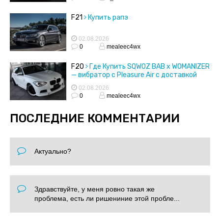
F21
Купить рапэ
02.08.2026
0
mealeec4wx
F20
Где Купить SQWOZ BAB x WOMANIZER
— вибратор с Pleasure Air с доставкой
02.08.2026
0
mealeec4wx
ПОСЛЕДНИЕ КОММЕНТАРИИ
Актуально?
Здравствуйте, у меня ровно такая же
проблема, есть ли ришениние этой пробле...