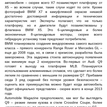
автомобиля – скорее всего X7 позаимствует платформу от
X5 – во всяком случае, такие слухи ходят по сети. Кроме
фотографий BMW X7 в камуфляжной окраске никакой
достаточно достоверной информации и технических
характеристик нет. Эксперты полагают, что не только
платформу, но и двигатели будут позаимствованы у
флагмана BMW X5. Это 6-цилиндровые и более
экономичные 8-цилиндровые моторы, скорее всего
гибридную установку тоже предложат потребителю.
BMW планировала создание внедорожника самого высокого
класса – прямого конкурента Range Rover и Mercedes GL –
еще до 2008 года, но, в связи с кризисом, разработка была
заморожена. Эта задержка стоила автоконцерну появления
как минимум еще 2 конкурентов. Во-первых от Audi. Q9
готовят к выходу на платформе MLB. Планируется
использование алюминиевых сплавов, что сделает его более
легким по сравнению с меньшим по размерам Q7. Прибавим
сюда 3 ряд сидений без потери уровня безопасности –
оценить все преимущества можно будет когда автомобиль
будет официально представлен - скорее всего в конце 2013
года.
Automobile Magazine предположило, как мог бы выглядеть
Q9 – резкие линии кузова в стиле Crossline Coupe, более