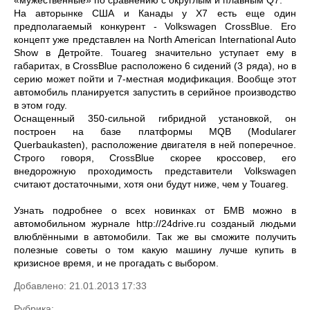
«мужественные» по сравнению с округлым и плавным Q7.
На авторынке США и Канады у X7 есть еще один
предполагаемый конкурент - Volkswagen CrossBlue. Его
концепт уже представлен на North American International Auto
Show в Детройте. Touareg значительно уступает ему в
габаритах, в CrossBlue расположено 6 сидений (3 ряда), но в
серию может пойти и 7-местная модификация. Вообще этот
автомобиль планируется запустить в серийное производство
в этом году.
Оснащенный 350-сильной гибридной установкой, он
построен на базе платформы MQB (Modularer
Querbaukasten), расположение двигателя в ней поперечное.
Строго говоря, CrossBlue скорее кроссовер, его
внедорожную проходимость представители Volkswagen
считают достаточными, хотя они будут ниже, чем у Touareg.
Узнать подробнее о всех новинках от БМВ можно в
автомобильном журнале http://24drive.ru созданый людьми
влюблёнными в автомобили. Так же вы сможите получить
полезные советы о том какую машину лучше купить в
кризисное время, и не прогадать с выбором.
Добавлено: 21.01.2013 17:33
Рубрика: