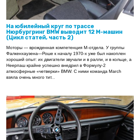
На юбилейный круг по трассе
Нюрбургринг BMW выводит 12 М-машин
(Цикл статей, часть 2)
Моторы — врожденная компетенция M-отдела. У группы
Фалкенхаузена—Роше к началу 1970-х уже был накоплен
хороший опыт: их двигатели звучали и в ралли, и в кольце, а
Неерпаш крайне успешно внедрил в Формулу-2
атмосферные «четверки» BMW. С ними команда March
взяла очень много тит...