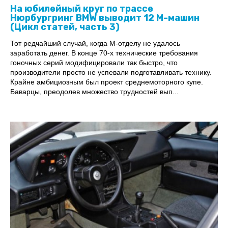
На юбилейный круг по трассе
Нюрбургринг BMW выводит 12 М-машин
(Цикл статей, часть 3)
Тот редчайший случай, когда M-отделу не удалось
заработать денег. В конце 70-х технические требования
гоночных серий модифицировали так быстро, что
производители просто не успевали подготавливать технику.
Крайне амбициозным был проект среднемоторного купе.
Баварцы, преодолев множество трудностей вып...