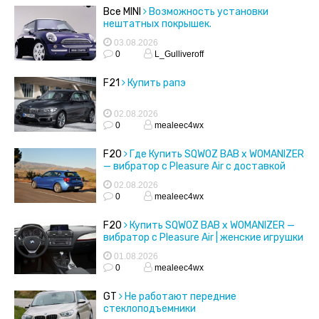
Все MINI
Возможность установки
нештатных покрышек.
03.08.2026
0
L_Gulliveroff
F21
Купить рапэ
02.08.2026
0
mealeec4wx
F20
Где Купить SQWOZ BAB x WOMANIZER
— вибратор с Pleasure Air с доставкой
02.08.2026
0
mealeec4wx
F20
Купить SQWOZ BAB x WOMANIZER —
вибратор с Pleasure Air | женские игрушки
01.08.2026
0
mealeec4wx
GT
Не работают передние
стеклоподъемники