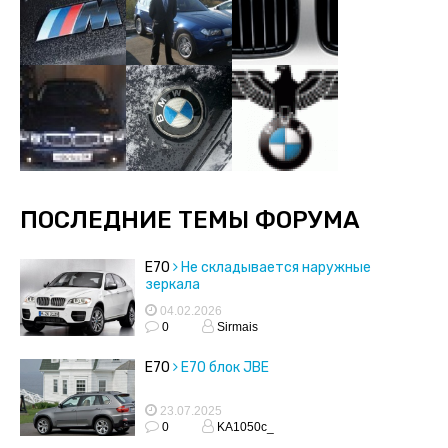
ПОСЛЕДНИЕ ТЕМЫ ФОРУМА
E70
Не складывается наружные
зеркала
04.02.2026
0
Sirmais
E70
Е70 блок JBE
23.07.2025
0
KA1050c_