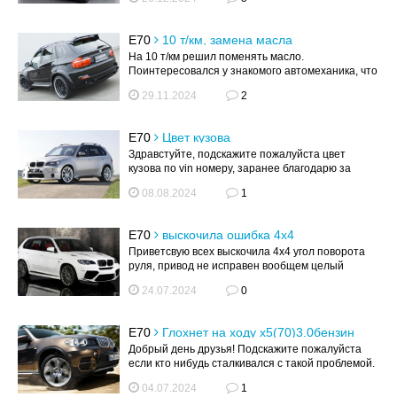
E70
10 т/км, замена масла
На 10 т/км решил поменять масло.
Поинтересовался у знакомого автомеханика, что
можно залить в дизельный Х5 2011 года, о...
29.11.2024
2
E70
Цвет кузова
Здравстуйте, подскажите пожалуйста цвет
кузова по vin номеру, заранее благодарю за
X4XZV81120L393774
08.08.2024
1
E70
выскочила ошибка 4х4
Приветсвую всех выскочила 4х4 угол поворота
руля, привод не исправен вообщем целый
список подскажите кто сталкивался ...
24.07.2024
0
E70
Глохнет на ходу х5(70)3.0бензин
2007
Добрый день друзья! Подскажите пожалуйста
если кто нибудь сталкивался с такой проблемой.
У меня х5(70) 3.0 бензин 2007....
04.07.2024
1