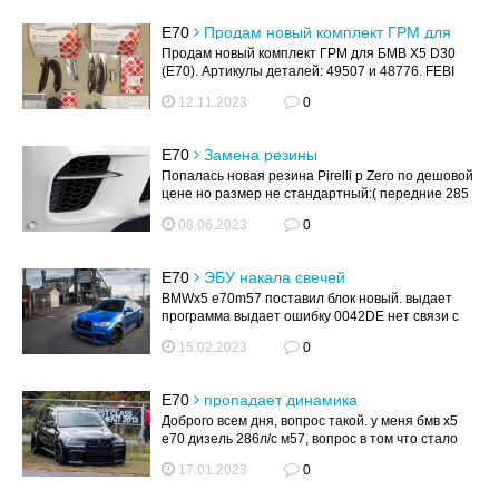
E70
Продам новый комплект ГРМ для
BMW X5 D30 (E70 рестайлинг)
Продам новый комплект ГРМ для БМВ Х5 D30
(E70). Артикулы деталей: 49507 и 48776. FEBI
(Germany). Номера деталей и полн...
12.11.2023
0
E70
Замена резины
Попалась новая резина Pirelli p Zero по дешовой
цене но размер не стандартный:( передние 285
40 21, задние 325 30 21) го...
08.06.2023
0
E70
ЭБУ накала свечей
BMWx5 e70m57 поставил блок новый. выдает
программа выдает ошибку 0042DE нет связи с
эбу накала свечей. Что делать подска...
15.02.2023
0
E70
пропадает динамика
Доброго всем дня, вопрос такой. у меня бмв х5
е70 дизель 286л/с м57, вопрос в том что стало
пропадать динамика при пере...
17.01.2023
0