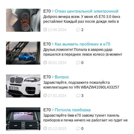
E70
Отказ центральной электронной
системы после дождя. BMW X5 E70
Доброго вечера всем. У меня х5 Е70 3.0 бенз
Рестайлинг
рестайлинг Каждый раз после дождя либо в
сырую погоду появляется ошибка "...
12.06.2024
2
E70
Как выявить проблему в е70
Друзья,помогите! Попала в аварию,удар
пришелся в переднее левое колесо (в момент
столкновения руль был выкручен вправо...
30.01.2024
0
E70
Вопрос
Здравствуйте, подскажите пожалуйста
комплектацию по VIN WBAZW41090L433257
Спасибо
27.01.2024
3
E70
Потухла приборка
Здравствуйте бмв е70 завожу тухнет панель
приборов и печка ничего не работает но гудит не
глохнет.кто поможет в чем дело
25.12.2023
0