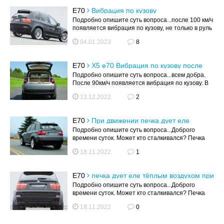
E70
Вибрация по кузову
Подробно опишите суть вопроса...после 100 км/ч
появляется вибрация по кузову, не только в руль
но и по всему кузову. Кол...
04.01.2023
8
E70
Х5 е70 Вибрация по кузову после
90км/ч
Подробно опишите суть вопроса...всем добра.
После 90км/ч появляется вибрация по кузову. В
руль не отдаёт. Не проподает ...
13.12.2022
2
E70
При движении печка дует еле
тёплым воздухом. При стоянке греет
Подробно опишите суть вопроса...Доброго
нормально.
времени суток. Может кто сталкивался? Печка
при движении свыше 30 км/ч начинает ...
18.11.2022
1
E70
печка дует еле тёплым воздухом при
движении. . При стоянке греет нормально.
Подробно опишите суть вопроса...Доброго
времени суток. Может кто сталкивался? Печка
при движении свыше 30 км/ч начинает ...
18.11.2022
0