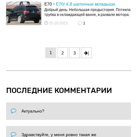
E70
Е70/ 4,8 шатунные вкладыши.
Вопрос мотористам.
Добрый день. Небольшая предыстория. Потекла
трубка в охлаждающей ванне, в развале мотора.
Маслосъёмные колпачки уже да...
25.10.2022
1
1
2
3
|
ПОСЛЕДНИЕ КОММЕНТАРИИ
Актуально?
Здравствуйте, у меня ровно такая же