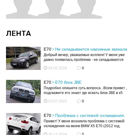
ЛЕНТА
E70
Не складывается наружные зеркала
Добрый вечер, уважаемые коллеги! У меня уже
давно появилась проблема - не складываются
наружные зеркала. Как я понимаю...
04.02.2026
0
E70
Е70 блок JBE
Подробно опишите суть вопроса...Всем привет ,
подскажите кто знает где искать блок JBE в х5
е70 2013 года ? Такие пробл...
23.07.2025
0
E70
Проблема с системой охлаждения.
Привет! У меня возникла проблема с системой
охлаждения на моем BMW X5 E70 (2012 год,
двигатель N55). Обнаружил течь в ...
26.12.2024
5